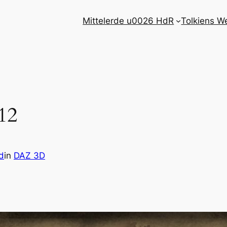
Mittelerde u0026 HdR
Tolkiens W
12
d
in
DAZ 3D