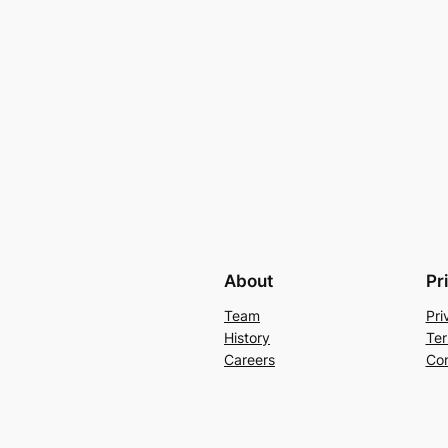
About
Pr
Team
Pri
History
Ter
Careers
Con