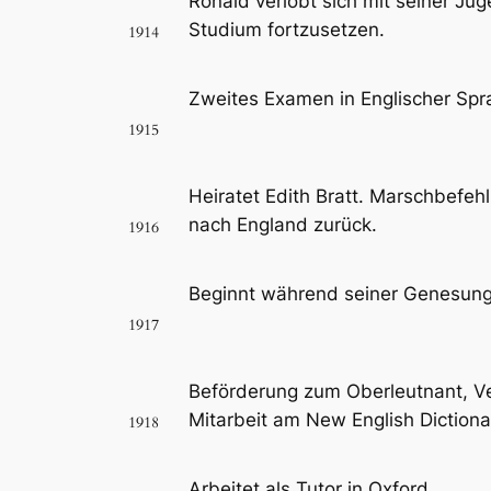
Ronald verlobt sich mit seiner Ju
Studium fortzusetzen.
1914
Zweites Examen in Englischer Spra
1915
Heiratet Edith Bratt. Marschbefeh
nach England zurück.
1916
Beginnt während seiner Genesung 
1917
Beförderung zum Oberleutnant, Ver
Mitarbeit am New English Dictiona
1918
Arbeitet als Tutor in Oxford.